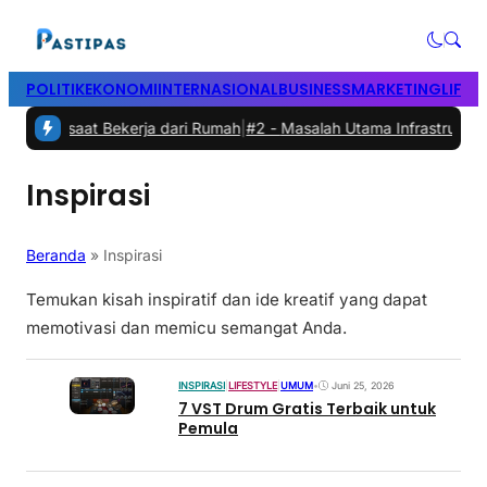
POLITIK
EKONOMI
INTERNASIONAL
BUSINESS
MARKETING
LIFES
vitas saat Bekerja dari Rumah
|
#2 -
Masalah Utama Infrastruktur Pen
Inspirasi
Beranda
»
Inspirasi
Temukan kisah inspiratif dan ide kreatif yang dapat
memotivasi dan memicu semangat Anda.
INSPIRASI
|
LIFESTYLE
|
UMUM
•
Juni 25, 2026
7 VST Drum Gratis Terbaik untuk
Pemula