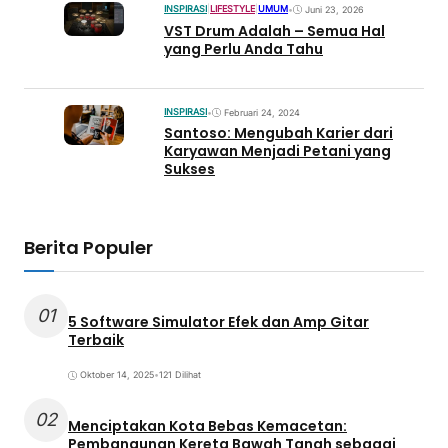
INSPIRASI
|
LIFESTYLE
|
UMUM
•
Juni 23, 2026
VST Drum Adalah – Semua Hal
yang Perlu Anda Tahu
INSPIRASI
•
Februari 24, 2024
Santoso: Mengubah Karier dari
Karyawan Menjadi Petani yang
Sukses
Berita Populer
01
5 Software Simulator Efek dan Amp Gitar
Terbaik
Oktober 14, 2025
•
121 Dilihat
02
Menciptakan Kota Bebas Kemacetan:
Pembangunan Kereta Bawah Tanah sebagai