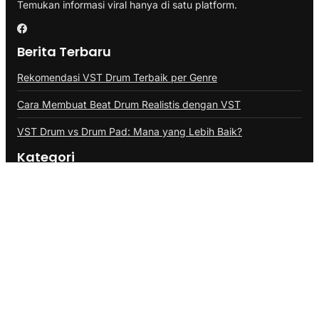
Temukan informasi viral hanya di satu platform.
Berita Terbaru
Rekomendasi VST Drum Terbaik per Genre
Cara Membuat Beat Drum Realistis dengan VST
VST Drum vs Drum Pad: Mana yang Lebih Baik?
Kategori
Branding
Business
Ekonomi
Health & Fitness
Infrastruktur
Inspirasi
Internasional
Lifestyle
Marketing
Politik
SEO
Technology
Transportasi
Travel
Umum
Link Penting
Tentang Kami
Kerja Sama
Kontak