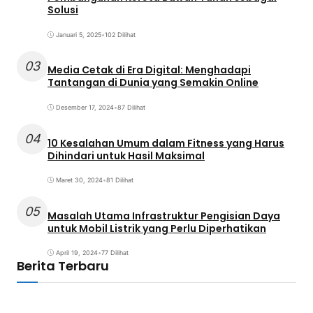
Solusi
Januari 5, 2025
•
102 Dilihat
03
Media Cetak di Era Digital: Menghadapi
Tantangan di Dunia yang Semakin Online
Desember 17, 2024
•
87 Dilihat
04
10 Kesalahan Umum dalam Fitness yang Harus
Dihindari untuk Hasil Maksimal
Maret 30, 2024
•
81 Dilihat
05
Masalah Utama Infrastruktur Pengisian Daya
untuk Mobil Listrik yang Perlu Diperhatikan
April 19, 2024
•
77 Dilihat
Berita Terbaru