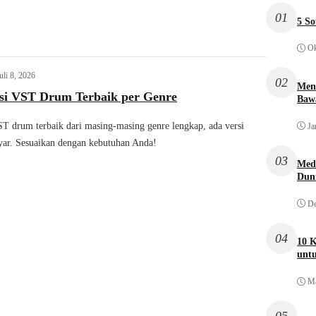
01
5 So
Ok
uli 8, 2026
02
Men
i VST Drum Terbaik per Genre
Bawa
 drum terbaik dari masing-masing genre lengkap, ada versi
Ja
ayar. Sesuaikan dengan kebutuhan Anda!
03
Medi
Dun
De
04
10 
unt
Ma