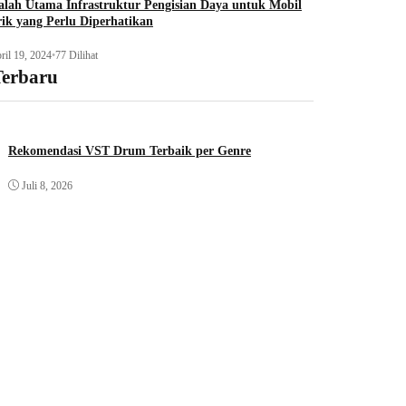
lah Utama Infrastruktur Pengisian Daya untuk Mobil
rik yang Perlu Diperhatikan
ril 19, 2024
•
77 Dilihat
Terbaru
Rekomendasi VST Drum Terbaik per Genre
Juli 8, 2026