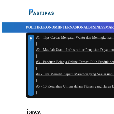
POLITIK
EKONOMI
INTERNASIONAL
BUSINESS
MAR
#1 -
Tips Cerdas Mengatur Waktu dan Meningkatkan P
|
#2 -
Masalah Utama Infrastruktur Pengisian Daya unt
|
#3 -
Panduan Belanja Online Cerdas: Pilih Produk de
|
#4 -
Tips Memilih Sepatu Marathon yang Sesuai un
|
#5 -
10 Kesalahan Umum dalam Fitness yang Harus Di
|
jazz