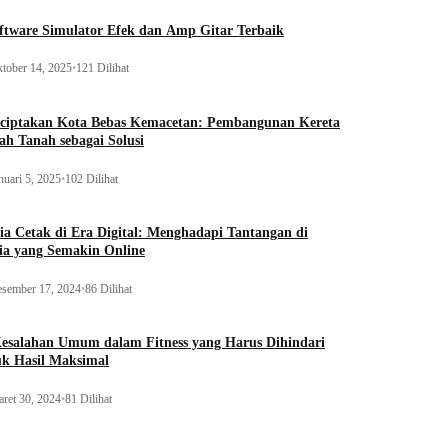
ftware Simulator Efek dan Amp Gitar Terbaik
tober 14, 2025
•
121 Dilihat
ciptakan Kota Bebas Kemacetan: Pembangunan Kereta
h Tanah sebagai Solusi
nuari 5, 2025
•
102 Dilihat
a Cetak di Era Digital: Menghadapi Tantangan di
ia yang Semakin Online
sember 17, 2024
•
86 Dilihat
Kesalahan Umum dalam Fitness yang Harus Dihindari
uk Hasil Maksimal
ret 30, 2024
•
81 Dilihat