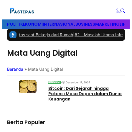
POLITIK
EKONOMI
INTERNASIONAL
BUSINESS
MARKETING
LIFES
uktivitas saat Bekerja dari Rumah
|
#2 -
Masalah Utama Infrastruktur
Mata Uang Digital
Beranda
»
Mata Uang Digital
EKONOMI
•
Desember 17, 2024
Bitcoin: Dari Sejarah hingga
Potensi Masa Depan dalam Dunia
Keuangan
Berita Populer