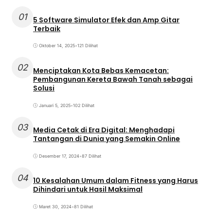
01
5 Software Simulator Efek dan Amp Gitar
Terbaik
Oktober 14, 2025
•
121 Dilihat
02
Menciptakan Kota Bebas Kemacetan:
Pembangunan Kereta Bawah Tanah sebagai
Solusi
Januari 5, 2025
•
102 Dilihat
03
Media Cetak di Era Digital: Menghadapi
Tantangan di Dunia yang Semakin Online
Desember 17, 2024
•
87 Dilihat
04
10 Kesalahan Umum dalam Fitness yang Harus
Dihindari untuk Hasil Maksimal
Maret 30, 2024
•
81 Dilihat