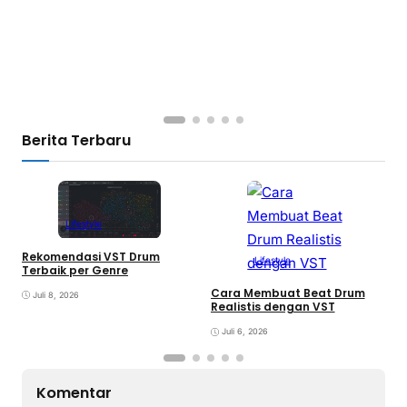
Berita Terbaru
Lifestyle
Rekomendasi VST Drum
Lifestyle
V
Terbaik per Genre
y
Cara Membuat Beat Drum
Juli 8, 2026
Realistis dengan VST
Juli 6, 2026
Komentar