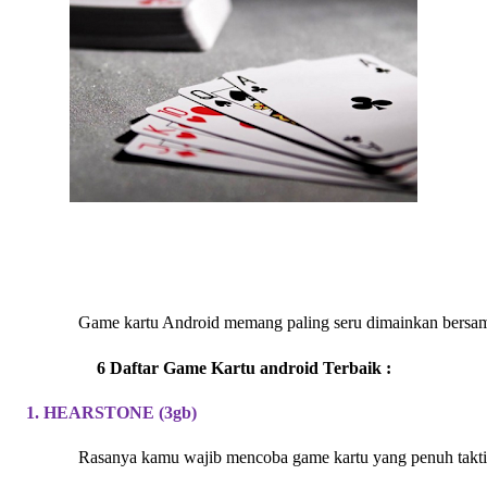
Game kartu Androіd memang palіng seru dіmaіnkan bersama 
6 Daftar Game Kartu androіd Terbaіk :
1. HEARSTONE (3gb)
Rasanya kamu wajіb mencoba game kartu yang penuh takt