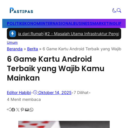
POLITIK
EKONOMI
INTERNASIONAL
BUSINESS
MARKETING
LIFES
ari Rumah
|
#2 -
Masalah Utama Infrastruktur Pengisian Daya untuk Mob
Umum
Beranda
»
Berita
»
6 Game Kartu Android Terbaik yang Wajib K
6 Game Kartu Android
Terbaik yang Wajib Kamu
Mainkan
Editor Habibi
•
Oktober 14, 2025
•
7
Dilihat
•
4 Menit membaca
Facebook
Twitter
Pinterest
Mail
WhatsApp