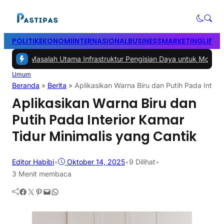
POLITIK
EKONOMI
INTERNASIONAL
BUSINESS
MARKETING
LIFES
lah Utama Infrastruktur Pengisian Daya untuk Mobil Listrik yang Pe
Umum
Beranda
»
Berita
»
Aplikasikan Warna Biru dan Putih Pada Interi
Aplikasikan Warna Biru dan
Putih Pada Interior Kamar
Tidur Minimalis yang Cantik
Editor Habibi
•
Oktober 14, 2025
•
9
Dilihat
•
3 Menit membaca
Facebook
Twitter
Pinterest
Mail
WhatsApp