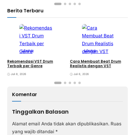
Berita Terbaru
Lifestyle
Lifestyle
V
y
Rekomendasi VST Drum
Cara Membuat Beat Drum
Terbaik per Genre
Realistis dengan VST
Juli 8, 2026
Juli 6, 2026
Komentar
Tinggalkan Balasan
Alamat email Anda tidak akan dipublikasikan.
Ruas
yang wajib ditandai
*