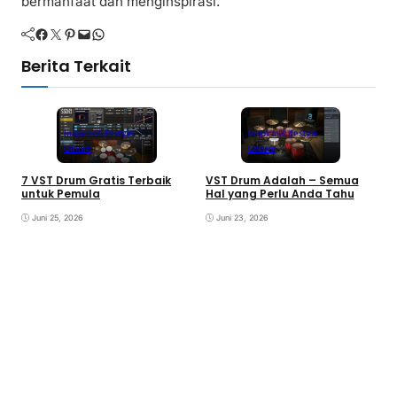
bermanfaat dan menginspirasi.
Facebook
Twitter
Pinterest
Mail
WhatsApp
Berita Terkait
Inspirasi
Lifestyle
Inspirasi
Lifestyle
Umum
Umum
7 VST Drum Gratis Terbaik
VST Drum Adalah – Semua
B
untuk Pemula
Hal yang Perlu Anda Tahu
K
K
Juni 25, 2026
Juni 23, 2026