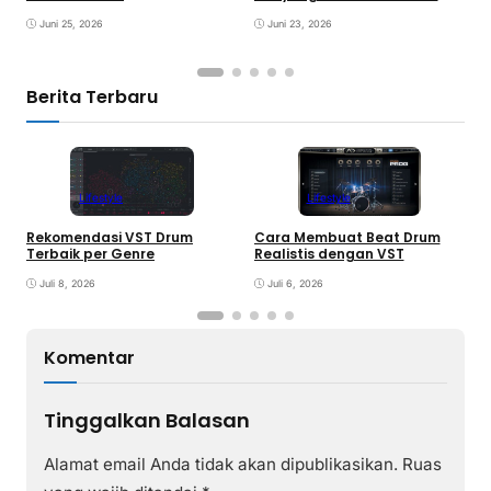
K
Juni 25, 2026
Juni 23, 2026
Berita Terbaru
Lifestyle
Lifestyle
Rekomendasi VST Drum
Cara Membuat Beat Drum
V
Terbaik per Genre
Realistis dengan VST
y
Juli 8, 2026
Juli 6, 2026
Komentar
Tinggalkan Balasan
Alamat email Anda tidak akan dipublikasikan.
Ruas