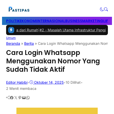
POLITIK
EKONOMI
INTERNASIONAL
BUSINESS
MARKETING
LIFES
dari Rumah
|
#2 -
Masalah Utama Infrastruktur Pengisian Daya untuk Mo
Umum
Beranda
»
Berita
»
Cara Login Whatsapp Menggunakan Nomor Y
Cara Login Whatsapp
Menggunakan Nomor Yang
Sudah Tidak Aktif
Editor Habibi
•
Oktober 14, 2025
•
10
Dilihat
•
2 Menit membaca
Facebook
Twitter
Pinterest
Mail
WhatsApp