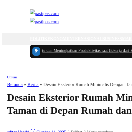
POLITIK
EKONOMI
INTERNASIONAL
BUSINESS
MAR
erdas Mengatur Waktu dan Meningkatkan Produktivitas saat Bekerja dari Rum
Umum
Beranda
»
Berita
»
Desain Eksterior Rumah Minimalis Dengan T
Desain Eksterior Rumah Min
Taman di Depan Rumah dan