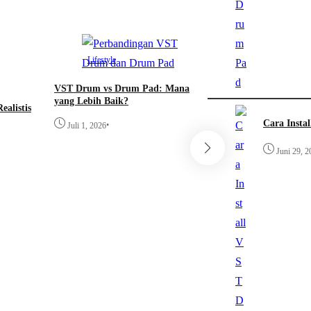
Lifestyle
VST Drum vs Drum Pad: Mana
yang Lebih Baik?
alistis
Cara Insta
•
Juli 1, 2026
Juni 29, 2
Lifestyle
Cara Install VST 
di DAW
•
Juni 29, 2026