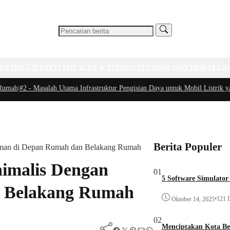
KETING
LIFESTYLE
HEALTH & FITNESS
TECHNOLOGY
TRAVEL
LA
ah
|
#2 -
Masalah Utama Infrastruktur Pengisian Daya untuk Mobil Listrik yang P
Berita Populer
aman di Depan Rumah dan Belakang Rumah
imalis Dengan
01
5 Software Simulator
 Belakang Rumah
•
121 D
Oktober 14, 2025
02
Menciptakan Kota B
Facebook
Twitter
Pinterest
Mail
WhatsApp