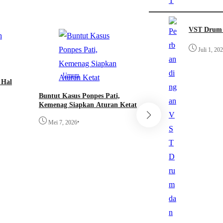
VST Drum 
Juli 1, 20
Umum
 Hal
Buntut Kasus Ponpes Pati,
Kemenag Siapkan Aturan Ketat
•
Mei 7, 2026
Umum
Kasus Pencabulan S
Tersangka Tertang
setelah Buron
•
Mei 7, 2026