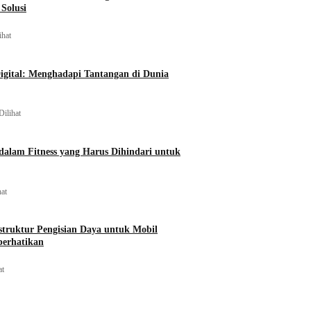
Solusi
ihat
igital: Menghadapi Tantangan di Dunia
Dilihat
alam Fitness yang Harus Dihindari untuk
hat
struktur Pengisian Daya untuk Mobil
perhatikan
at