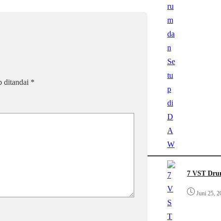
b ditandai
*
7 VST Drum
Juni 25, 2