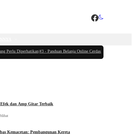
INNYA
erlu Diperhatikan
|
#3 -
Panduan Belanja Online Cerdas: Pilih Produk dengan B
 Efek dan Amp Gitar Terbaik
ilihat
ebas Kemacetan: Pembangunan Kereta