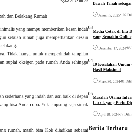
Bawah Tanah sebagai 
•
102 Dil
Januari 5, 2025
03
inimalis yang mampu memberikan kesan indah
Media Cetak di Era D
yang Semakin Online
gun sebuah rumah juga memperhatikan desain
 belakang.
•
86 
Desember 17, 2024
nya. Tidak hanya untuk memperindah tampilan
04
an suplai oksigen pada rumah Anda sehingga
10 Kesalahan Umum d
Hasil Maksimal
•
81 Dili
Maret 30, 2024
05
 sederhana yang indah dan asri baik di depan
Masalah Utama Infra
Listrik yang Perlu Di
 yang bisa Anda coba. Yuk langsung saja simak
•
77 Dilih
April 19, 2024
Berita Terbaru
ang rumah, masih bisa Kok dijadikan sebagai