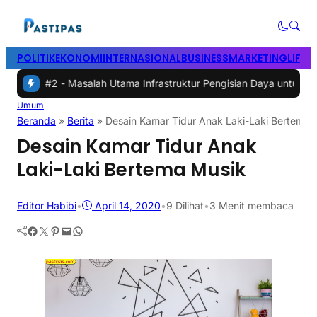
POLITIK
EKONOMI
INTERNASIONAL
BUSINESS
MARKETING
LIFES
#2 -
Masalah Utama Infrastruktur Pengisian Daya untuk Mobil Listrik
Umum
Beranda
»
Berita
»
Desain Kamar Tidur Anak Laki-Laki Bertema 
Desain Kamar Tidur Anak
Laki-Laki Bertema Musik
Editor Habibi
•
April 14, 2020
•
9
Dilihat
•
3 Menit membaca
Facebook
Twitter
Pinterest
Mail
WhatsApp