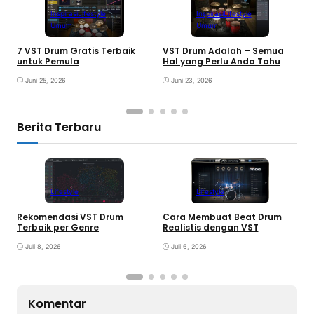
Inspirasi
Lifestyle
Inspirasi
Lifestyle
Umum
Umum
7 VST Drum Gratis Terbaik
VST Drum Adalah – Semua
B
untuk Pemula
Hal yang Perlu Anda Tahu
K
K
Juni 25, 2026
Juni 23, 2026
Berita Terbaru
Lifestyle
Lifestyle
Rekomendasi VST Drum
Cara Membuat Beat Drum
V
Terbaik per Genre
Realistis dengan VST
y
Juli 8, 2026
Juli 6, 2026
Komentar