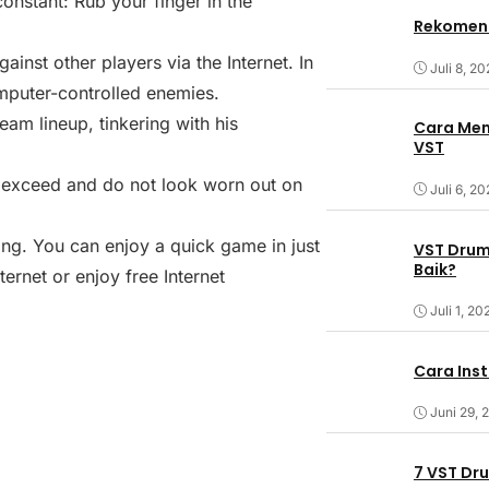
onstant: Rub your finger in the
Rekomend
ainst other players via the Internet. In
Juli 8, 2
mputer-controlled enemies.
m lineup, tinkering with his
Cara Mem
VST
t exceed and do not look worn out on
Juli 6, 2
ting. You can enjoy a quick game in just
VST Drum
Baik?
ternet or enjoy free Internet
Juli 1, 20
Cara Ins
Juni 29, 
7 VST Dr