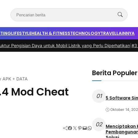
TING
LIFESTYLE
HEALTH & FITNESS
TECHNOLOGY
TRAVEL
LAINNYA
sian Daya untuk Mobil Listrik yang Perlu Diperhatikan
|
#3 -
Panduan 
Berita Populer
ey APK + DATA
6.4 Mod Cheat
01
5 Software Si
Oktober 14, 20
02
Menciptakan 
Facebook
Twitter
Pinterest
Mail
WhatsApp
Pembangunan 
Solusi