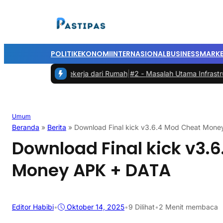
POLITIK
EKONOMI
INTERNASIONAL
BUSINESS
MARKE
tas saat Bekerja dari Rumah
|
#2 -
Masalah Utama Infrastruktur Pengi
Umum
Beranda
»
Berita
»
Download Final kick v3.6.4 Mod Cheat Mon
Download Final kick v3.
Money APK + DATA
Editor Habibi
•
Oktober 14, 2025
•
9
Dilihat
•
2 Menit membaca