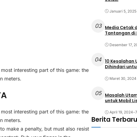
Januari 5, 2025
03
Media Cetak d
Tantangan di 
Desember 17, 2
04
10 Kesalahan 
Dihindari untu
most interesting part of this game: the
en meters.
Maret 30, 2024
TA
05
Masalah Utama
untuk Mobil Li
most interesting part of this game: the
April 19, 2024
•
7
Berita Terbar
en meters.
 to make a penalty, but must also resist