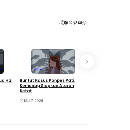
Facebook
Twitter
Pinterest
Mail
WhatsApp
m
Umum
Umum
ua Hal
Buntut Kasus Ponpes Pati,
Kasus Pencabulan 
Kemenag Siapkan Aturan
Pati, Tersangka T
Ketat
Wonogiri setelah 
Mei 7, 2026
Mei 7, 2026