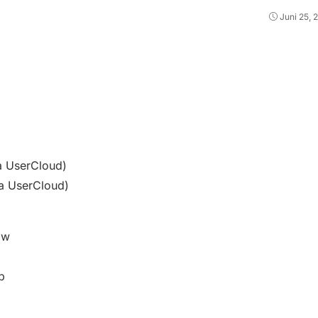
Juni 25, 
a UserCloud)
a UserCloud)
ow
b