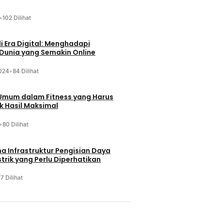
•
102 Dilihat
i Era Digital: Menghadapi
Dunia yang Semakin Online
024
•
84 Dilihat
Umum dalam Fitness yang Harus
k Hasil Maksimal
•
80 Dilihat
 Infrastruktur Pengisian Daya
strik yang Perlu Diperhatikan
7 Dilihat
u