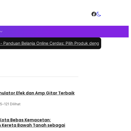
Belanja Online Cerdas: Pilih Produk dengan Bijak dan Hindari Penip
mulator Efek dan Amp Gitar Terbaik
25
•
121 Dilihat
Kota Bebas Kemacetan:
Kereta Bawah Tanah sebagai