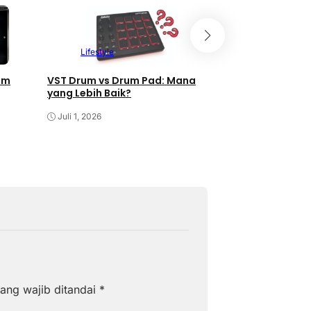
Lifestyle
Lifestyle
um
VST Drum vs Drum Pad: Mana
Cara Install VST 
yang Lebih Baik?
Setup di DAW
Juli 1, 2026
Juni 29, 2026
ang wajib ditandai
*