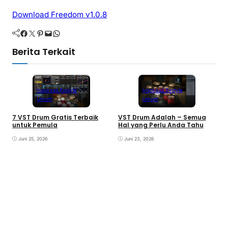
Download Freedom v1.0.8
Facebook
Twitter
Pinterest
Mail
WhatsApp
Berita Terkait
Inspirasi
Lifestyle
Inspirasi
Lifestyle
Umum
Umum
7 VST Drum Gratis Terbaik
VST Drum Adalah – Semua
B
untuk Pemula
Hal yang Perlu Anda Tahu
K
K
Juni 25, 2026
Juni 23, 2026