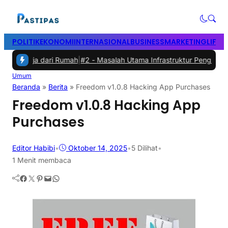
POLITIK
EKONOMI
INTERNASIONAL
BUSINESS
MARKETING
LIFES
Bekerja dari Rumah
|
#2 -
Masalah Utama Infrastruktur Pengisian Daya 
Umum
Beranda
»
Berita
»
Freedom v1.0.8 Hacking App Purchases
Freedom v1.0.8 Hacking App
Purchases
Editor Habibi
•
Oktober 14, 2025
•
5
Dilihat
•
1 Menit membaca
Facebook
Twitter
Pinterest
Mail
WhatsApp