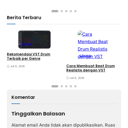
Berita Terbaru
Lifestyle
Rekomendasi VST Drum
Lifestyle
V
Terbaik per Genre
y
Cara Membuat Beat Drum
Juli 8, 2026
Realistis dengan VST
Juli 6, 2026
Komentar
Tinggalkan Balasan
Alamat email Anda tidak akan dipublikasikan.
Ruas