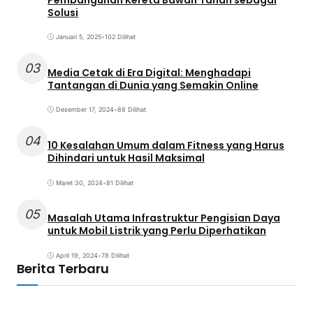
Solusi
Januari 5, 2025
•
102 Dilihat
03
Media Cetak di Era Digital: Menghadapi
Tantangan di Dunia yang Semakin Online
Desember 17, 2024
•
88 Dilihat
04
10 Kesalahan Umum dalam Fitness yang Harus
Dihindari untuk Hasil Maksimal
Maret 30, 2024
•
81 Dilihat
05
Masalah Utama Infrastruktur Pengisian Daya
untuk Mobil Listrik yang Perlu Diperhatikan
April 19, 2024
•
78 Dilihat
Berita Terbaru