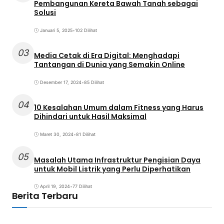
Pembangunan Kereta Bawah Tanah sebagai
Solusi
Januari 5, 2025
•
102 Dilihat
03
Media Cetak di Era Digital: Menghadapi
Tantangan di Dunia yang Semakin Online
Desember 17, 2024
•
85 Dilihat
04
10 Kesalahan Umum dalam Fitness yang Harus
Dihindari untuk Hasil Maksimal
Maret 30, 2024
•
81 Dilihat
05
Masalah Utama Infrastruktur Pengisian Daya
untuk Mobil Listrik yang Perlu Diperhatikan
April 19, 2024
•
77 Dilihat
Berita Terbaru