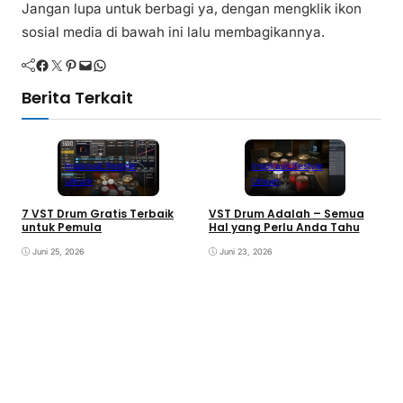
Jangan lupa untuk berbagi ya, dengan mengklik ikon
sosial media di bawah ini lalu membagikannya.
Facebook
Twitter
Pinterest
Mail
WhatsApp
Berita Terkait
Inspirasi
Lifestyle
Inspirasi
Lifestyle
Umum
Umum
7 VST Drum Gratis Terbaik
VST Drum Adalah – Semua
B
untuk Pemula
Hal yang Perlu Anda Tahu
K
K
Juni 25, 2026
Juni 23, 2026