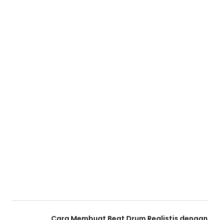
Cara Membuat Beat Drum Realistis dengan