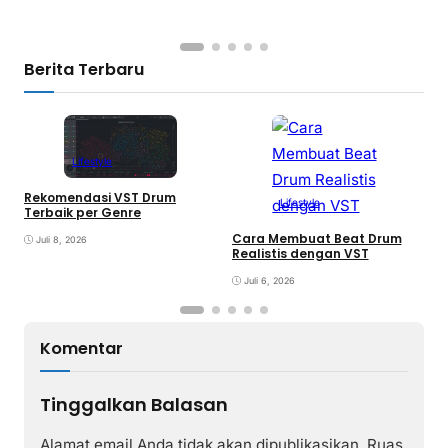
Berita Terbaru
Lifestyle
Rekomendasi VST Drum
Lifestyle
V
Terbaik per Genre
y
Cara Membuat Beat Drum
Juli 8, 2026
Realistis dengan VST
Juli 6, 2026
Komentar
Tinggalkan Balasan
Alamat email Anda tidak akan dipublikasikan.
Ruas