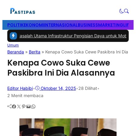
POLITIK
EKONOMI
INTERNASIONAL
BUSINESS
MARKETING
LIFES
lah Utama Infrastruktur Pengisian Daya untuk Mobil Listrik yang Per
Umum
Beranda
»
Berita
»
Kenapa Cowo Suka Cewe Paskibra Ini Dia Al
Kenapa Cowo Suka Cewe
Paskibra Ini Dia Alasannya
Editor Habibi
•
Oktober 14, 2025
•
28
Dilihat
•
2 Menit membaca
Facebook
Twitter
Pinterest
Mail
WhatsApp