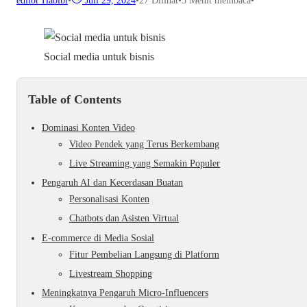
editor Habibi
•
Juli 29, 2024
•
27
Dilihat
•
5 Menit membaca
•
Social media untuk bisnis
Table of Contents
Dominasi Konten Video
Video Pendek yang Terus Berkembang
Live Streaming yang Semakin Populer
Pengaruh AI dan Kecerdasan Buatan
Personalisasi Konten
Chatbots dan Asisten Virtual
E-commerce di Media Sosial
Fitur Pembelian Langsung di Platform
Livestream Shopping
Meningkatnya Pengaruh Micro-Influencers