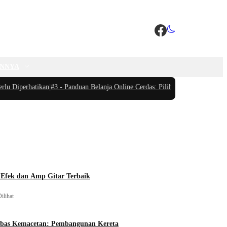
INNYA
Diperhatikan
|
#3 -
Panduan Belanja Online Cerdas: Pilih Produk dengan Bijak 
 Efek dan Amp Gitar Terbaik
ilihat
ebas Kemacetan: Pembangunan Kereta