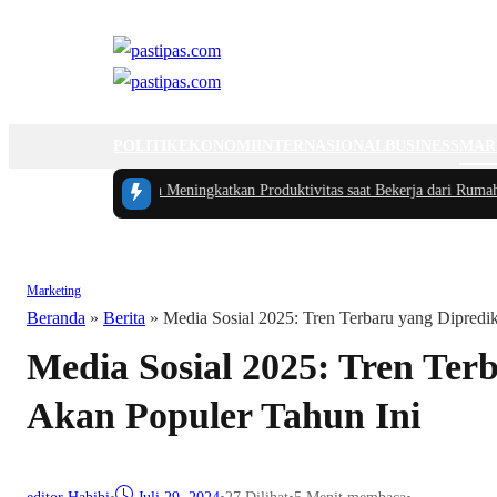
POLITIK
EKONOMI
INTERNASIONAL
BUSINESS
MAR
 Mengatur Waktu dan Meningkatkan Produktivitas saat Bekerja dari Rumah
|
#2 
Marketing
Beranda
»
Berita
»
Media Sosial 2025: Tren Terbaru yang Dipredi
Media Sosial 2025: Tren Ter
Akan Populer Tahun Ini