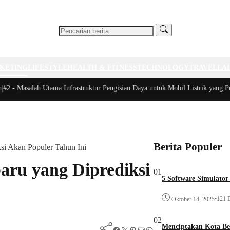
KETING
LIFESTYLE
HEALTH & FITNESS
TECHNOLOGY
TRAVEL
LA
-
Masalah Utama Infrastruktur Pengisian Daya untuk Mobil Listrik yang Perlu 
Berita Populer
ksi Akan Populer Tahun Ini
baru yang Diprediksi
01
5 Software Simulator
•
121 D
Oktober 14, 2025
02
Menciptakan Kota B
Facebook
Twitter
Pinterest
Mail
WhatsApp