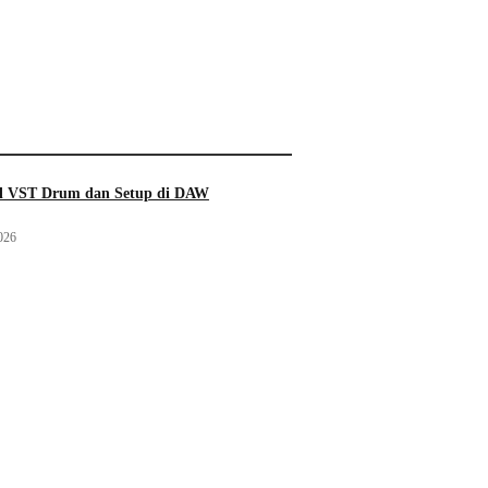
ll VST Drum dan Setup di DAW
026