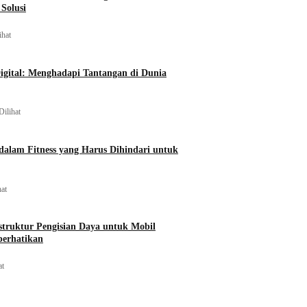
Solusi
ihat
igital: Menghadapi Tantangan di Dunia
Dilihat
alam Fitness yang Harus Dihindari untuk
hat
struktur Pengisian Daya untuk Mobil
perhatikan
at