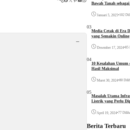
Bawah Tanah sebagai 
•
102 Dil
Januari 5, 2025
03
Media Cetak di Era D
yang Semakin Online
−
•
85 
Desember 17, 2024
04
10 Kesalahan Umum d
Hasil Maksimal
•
80 Dili
Maret 30, 2024
05
Masalah Utama Infra
Listrik yang Perlu Di
•
77 Dilih
April 19, 2024
Berita Terbaru