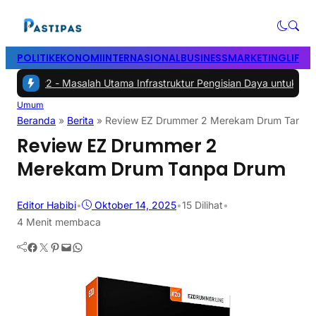
POLITIK
EKONOMI
INTERNASIONAL
BUSINESS
MARKETING
LIFES
 -
Masalah Utama Infrastruktur Pengisian Daya untuk Mobil Listrik y
Umum
Beranda
»
Berita
»
Review EZ Drummer 2 Merekam Drum Tanpa
Review EZ Drummer 2
Merekam Drum Tanpa Drum
Editor Habibi
•
Oktober 14, 2025
•
15
Dilihat
•
4 Menit membaca
Facebook
Twitter
Pinterest
Mail
WhatsApp