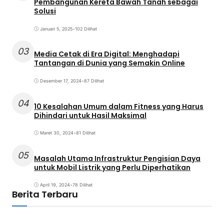
Pembangunan Kereta Bawah Tanah sebagai
Solusi
Januari 5, 2025
•
102 Dilihat
03
Media Cetak di Era Digital: Menghadapi
Tantangan di Dunia yang Semakin Online
Desember 17, 2024
•
87 Dilihat
04
10 Kesalahan Umum dalam Fitness yang Harus
Dihindari untuk Hasil Maksimal
Maret 30, 2024
•
81 Dilihat
05
Masalah Utama Infrastruktur Pengisian Daya
untuk Mobil Listrik yang Perlu Diperhatikan
April 19, 2024
•
78 Dilihat
Berita Terbaru