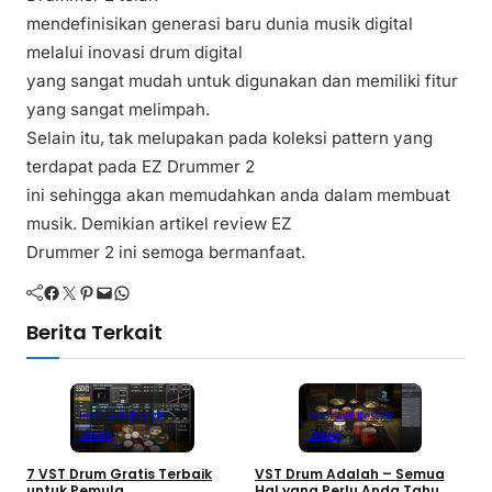
mendefinisikan generasi baru dunia musik digital
melalui inovasi drum digital
yang sangat mudah untuk digunakan dan memiliki fitur
yang sangat melimpah.
Selain itu, tak melupakan pada koleksi pattern yang
terdapat pada EZ Drummer 2
ini sehingga akan memudahkan anda dalam membuat
musik. Demikian artikel review EZ
Drummer 2 ini semoga bermanfaat.
Facebook
Twitter
Pinterest
Mail
WhatsApp
Berita Terkait
Inspirasi
Lifestyle
Inspirasi
Lifestyle
Umum
Umum
7 VST Drum Gratis Terbaik
VST Drum Adalah – Semua
B
untuk Pemula
Hal yang Perlu Anda Tahu
K