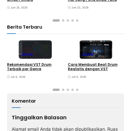
K
Juni 25, 2026
Juni 23, 2026
Berita Terbaru
Lifestyle
Lifestyle
Rekomendasi VST Drum
Cara Membuat Beat Drum
V
Terbaik per Genre
Realistis dengan VST
y
Juli 8, 2026
Juli 6, 2026
Komentar
Tinggalkan Balasan
Alamat email Anda tidak akan dipublikasikan.
Ruas