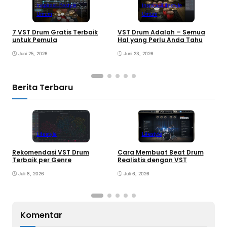
Inspirasi
Lifestyle
Inspirasi
Lifestyle
Umum
Umum
7 VST Drum Gratis Terbaik
VST Drum Adalah – Semua
B
untuk Pemula
Hal yang Perlu Anda Tahu
K
K
Juni 25, 2026
Juni 23, 2026
Berita Terbaru
Lifestyle
Lifestyle
Rekomendasi VST Drum
Cara Membuat Beat Drum
V
Terbaik per Genre
Realistis dengan VST
y
Juli 8, 2026
Juli 6, 2026
Komentar