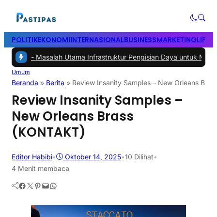
POLITIK
EKONOMI
INTERNASIONAL
BUSINESS
MARKETING
LIFES
salah Utama Infrastruktur Pengisian Daya untuk Mobil Listrik yang P
Umum
Beranda
»
Berita
»
Review Insanity Samples – New Orleans Bra
Review Insanity Samples –
New Orleans Brass
(KONTAKT)
Editor Habibi
•
Oktober 14, 2025
•
10
Dilihat
•
4 Menit membaca
Facebook
Twitter
Pinterest
Mail
WhatsApp