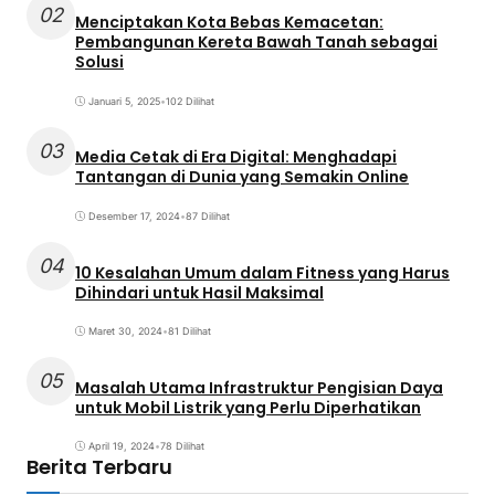
02
Menciptakan Kota Bebas Kemacetan:
Pembangunan Kereta Bawah Tanah sebagai
Solusi
Januari 5, 2025
•
102 Dilihat
03
Media Cetak di Era Digital: Menghadapi
Tantangan di Dunia yang Semakin Online
Desember 17, 2024
•
87 Dilihat
04
10 Kesalahan Umum dalam Fitness yang Harus
Dihindari untuk Hasil Maksimal
Maret 30, 2024
•
81 Dilihat
05
Masalah Utama Infrastruktur Pengisian Daya
untuk Mobil Listrik yang Perlu Diperhatikan
April 19, 2024
•
78 Dilihat
Berita Terbaru