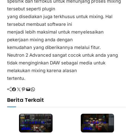
spesifik dan terfokus untuk menunjang proses mixing
tersebut seperti plugin
yang disediakan juga terkhusus untuk mixing. Hal
tersebut membuat software ini
menjadi lebih maksimal untuk menyelesaikan
pekerjaan mixing anda dengan
kemudahan yang diberikannya melalui fitur.
Neutron 2 Advanced
sangat cocok untuk anda yang
tidak menginginkan DAW sebagai media untuk
melakukan mixing karena alasan
tertentu.
Facebook
Twitter
Pinterest
Mail
WhatsApp
Berita Terkait
Inspirasi
Lifestyle
Inspirasi
Lifestyle
Umum
Umum