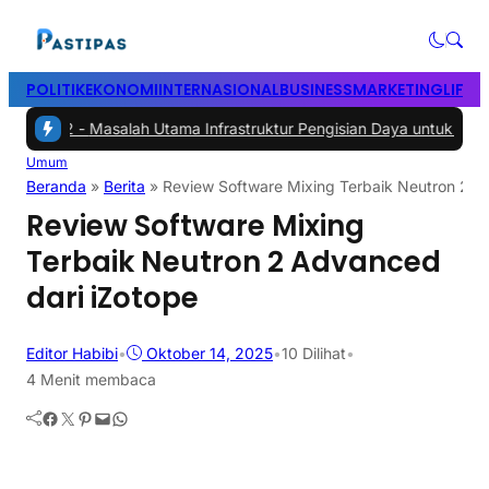
POLITIK
EKONOMI
INTERNASIONAL
BUSINESS
MARKETING
LIFES
 -
Masalah Utama Infrastruktur Pengisian Daya untuk Mobil Listrik ya
Umum
Beranda
»
Berita
»
Review Software Mixing Terbaik Neutron 2 A
Review Software Mixing
Terbaik Neutron 2 Advanced
dari iZotope
Editor Habibi
•
Oktober 14, 2025
•
10
Dilihat
•
4 Menit membaca
Facebook
Twitter
Pinterest
Mail
WhatsApp