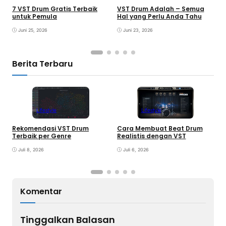
7 VST Drum Gratis Terbaik
VST Drum Adalah – Semua
B
untuk Pemula
Hal yang Perlu Anda Tahu
K
K
Juni 25, 2026
Juni 23, 2026
Berita Terbaru
Lifestyle
Lifestyle
Rekomendasi VST Drum
Cara Membuat Beat Drum
V
Terbaik per Genre
Realistis dengan VST
y
Juli 8, 2026
Juli 6, 2026
Komentar
Tinggalkan Balasan