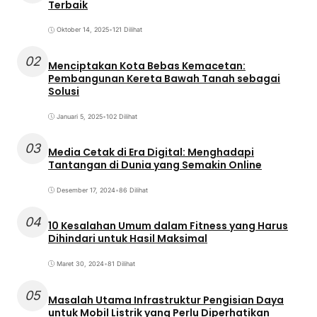
Terbaik
Oktober 14, 2025
•
121 Dilihat
02
Menciptakan Kota Bebas Kemacetan:
Pembangunan Kereta Bawah Tanah sebagai
Solusi
Januari 5, 2025
•
102 Dilihat
03
Media Cetak di Era Digital: Menghadapi
Tantangan di Dunia yang Semakin Online
Desember 17, 2024
•
86 Dilihat
04
10 Kesalahan Umum dalam Fitness yang Harus
Dihindari untuk Hasil Maksimal
Maret 30, 2024
•
81 Dilihat
05
Masalah Utama Infrastruktur Pengisian Daya
untuk Mobil Listrik yang Perlu Diperhatikan