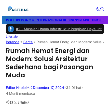
POLITIK
EKONOMI
INTERNASIONAL
BUSINESS
MARKETING
LIFES
2 -
Masalah Utama Infrastruktur Pengisian Daya untuk Mobil Listrik 
Lifestyle
Beranda
»
Berita
»
Rumah Hemat Energi dan Modern: Solusi Ars
Rumah Hemat Energi dan
Modern: Solusi Arsitektur
Sederhana bagi Pasangan
Muda
Editor Habibi
•
Desember 17, 2024
•
34
Dilihat
•
4 Menit membaca
Facebook
Twitter
Pinterest
Mail
WhatsApp