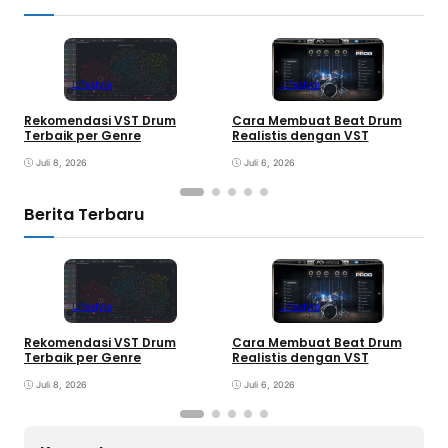
Lifestyle
Lifestyle
Rekomendasi VST Drum
Cara Membuat Beat Drum
V
Terbaik per Genre
Realistis dengan VST
y
Juli 8, 2026
Juli 6, 2026
Berita Terbaru
Lifestyle
Lifestyle
Rekomendasi VST Drum
Cara Membuat Beat Drum
V
Terbaik per Genre
Realistis dengan VST
y
Juli 8, 2026
Juli 6, 2026