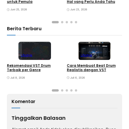
untuk Pemula
Hal yang Perlu Anda Tahu
K
K
Juni 25, 2026
Juni 23, 2026
Berita Terbaru
Lifestyle
Lifestyle
Rekomendasi VST Drum
Cara Membuat Beat Drum
V
Terbaik per Genre
Realistis dengan VST
y
Juli 8, 2026
Juli 6, 2026
Komentar
Tinggalkan Balasan