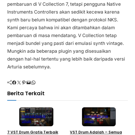
pembaruan di V Collection 7, tetapi pengguna Native
Instruments Controllers akan sedikit kecewa karena
synth baru belum kompatibel dengan protokol NKS.
Kami percaya bahwa ini akan ditambahkan dalam
pembaruan di masa mendatang. V Collection tetap
menjadi bundel yang pasti dari emulasi synth vintage.
Mungkin ada beberapa plugin yang disesuaikan
dengan hal-hal tertentu yang lebih baik daripada versi
Arturia sebelumnya.
Facebook
Twitter
Pinterest
Mail
WhatsApp
Berita Terkait
Inspirasi
Lifestyle
Inspirasi
Lifestyle
Umum
Umum
7 VST Drum Gratis Terbaik
VST Drum Adalah – Semua
B