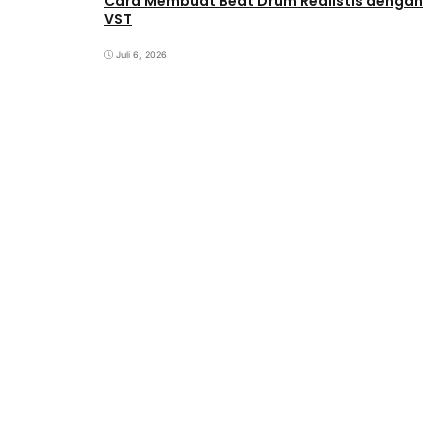
Cara Membuat Beat Drum Realistis dengan
VST
Juli 6, 2026