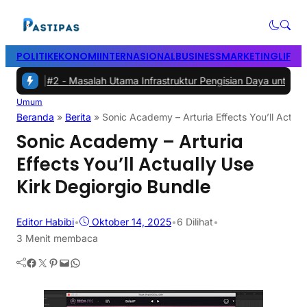
POLITIK
EKONOMI
INTERNASIONAL
BUSINESS
MARKETING
LIFES
h
|
#2 -
Masalah Utama Infrastruktur Pengisian Daya untuk Mobil Listr
Umum
Beranda
»
Berita
»
Sonic Academy – Arturia Effects You’ll Actual
Sonic Academy – Arturia
Effects You’ll Actually Use
Kirk Degiorgio Bundle
Editor Habibi
•
Oktober 14, 2025
•
6
Dilihat
•
3 Menit membaca
Facebook
Twitter
Pinterest
Mail
WhatsApp