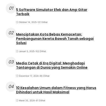
01
5 Software Simulator Efek dan Amp Gitar
Terbaik
Oktober 14, 2025
•
121 Dilihat
02
Menciptakan Kota Bebas Kemacetan:
Pembangunan Kereta Bawah Tanah sebagai
Solusi
Januari 5, 2025
•
102 Dilihat
03
Media Cetak di Era Digital: Menghadapi
Tantangan di Dunia yang Semakin Online
Desember 17, 2024
•
86 Dilihat
04
10 Kesalahan Umum dalam Fitness yang Harus
Dihindari untuk Hasil Maksimal
Maret 30, 2024
•
81 Dilihat