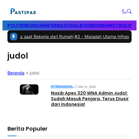
POLITIK
EKONOMI
INTERNASIONAL
BUSINESS
MARKETING
LIFES
tivitas saat Bekerja dari Rumah
|
#2 -
Masalah Utama Infrastruktur 
judol
Beranda
»
judol
INTERNASIONAL
•
Mei 10, 2026
Nasib Apes 320 WNA Admin Judol:
Sudah Masuk Penjara, Terus Diusir
dari Indonesia!
Berita Populer