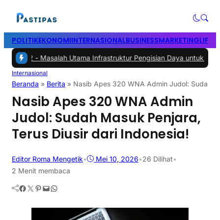
POLITIK
EKONOMI
INTERNASIONAL
BUSINESS
MARKETING
LIFES
 -
Masalah Utama Infrastruktur Pengisian Daya untuk Mobil Listrik ya
Internasional
Beranda
»
Berita
»
Nasib Apes 320 WNA Admin Judol: Sudah Masu
Nasib Apes 320 WNA Admin
Judol: Sudah Masuk Penjara,
Terus Diusir dari Indonesia!
Editor Roma Mengetik
•
Mei 10, 2026
•
26
Dilihat
•
2 Menit membaca
Facebook
Twitter
Pinterest
Mail
WhatsApp