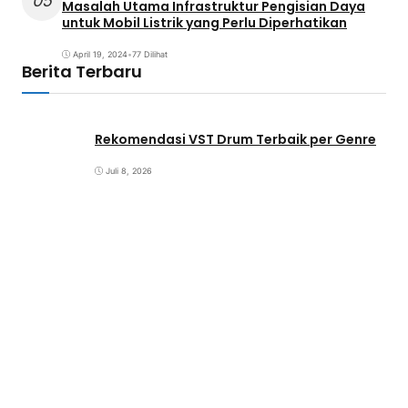
05
Masalah Utama Infrastruktur Pengisian Daya
untuk Mobil Listrik yang Perlu Diperhatikan
April 19, 2024
•
77 Dilihat
Berita Terbaru
Rekomendasi VST Drum Terbaik per Genre
Juli 8, 2026