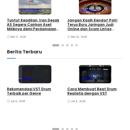
Internasional
Internasional
Tuntut Keadilan, Iran Desak
Jangan Kasih Kendor! Polri
D
AS Segera Cairkan Aset
Terus Buru Jaringan Judi
K
Miliknya demi Perdamaian
Online dan Scam Lintas
H
Dunia
Negara
M
Mei 11, 2026
Mei 10, 2026
Berita Terbaru
Lifestyle
Lifestyle
Rekomendasi VST Drum
Cara Membuat Beat Drum
V
Terbaik per Genre
Realistis dengan VST
y
Juli 8, 2026
Juli 6, 2026