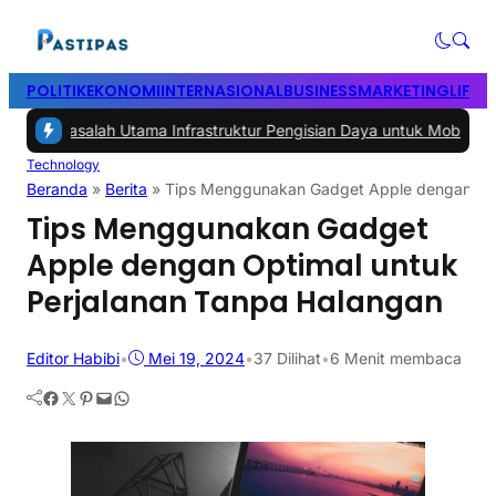
POLITIK
EKONOMI
INTERNASIONAL
BUSINESS
MARKETING
LIFES
lah Utama Infrastruktur Pengisian Daya untuk Mobil Listrik yang Per
Technology
Beranda
»
Berita
»
Tips Menggunakan Gadget Apple dengan Opt
Tips Menggunakan Gadget
Apple dengan Optimal untuk
Perjalanan Tanpa Halangan
Editor Habibi
•
Mei 19, 2024
•
37
Dilihat
•
6 Menit membaca
Facebook
Twitter
Pinterest
Mail
WhatsApp