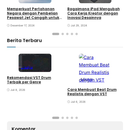
Memperkuat Pertahanan
Bagaimana iPad Mengubah
M
Negara dengan Pembelian
Cara Kerja Kreator dengan
C
Pesawat Jet Canggih untuk
Inovasi Desainnya
M
Keamanan Perbatasan
Desember 17, 2024
Juli 29, 2024
Berita Terbaru
Lifestyle
Rekomendasi VST Drum
Lifestyle
V
Terbaik per Genre
y
Cara Membuat Beat Drum
Juli 8, 2026
Realistis dengan VST
Juli 6, 2026
Komentar