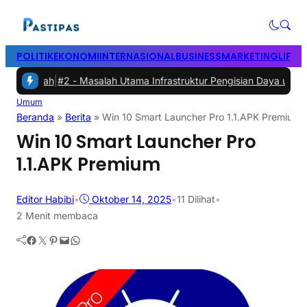
POLITIK
EKONOMI
INTERNASIONAL
BUSINESS
MARKETING
LIFES
mah
|
#2 -
Masalah Utama Infrastruktur Pengisian Daya untuk Mobil Lis
Umum
Beranda
»
Berita
»
Win 10 Smart Launcher Pro 1.1.APK Premium
Win 10 Smart Launcher Pro
1.1.APK Premium
Editor Habibi
•
Oktober 14, 2025
•
11
Dilihat
•
2 Menit membaca
Facebook
Twitter
Pinterest
Mail
WhatsApp