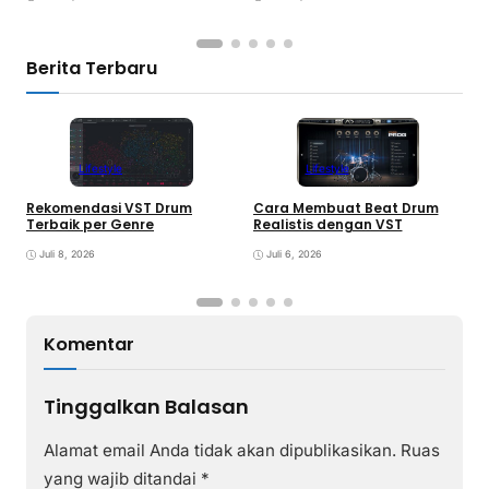
Berita Terbaru
Lifestyle
Lifestyle
Rekomendasi VST Drum
Cara Membuat Beat Drum
V
Terbaik per Genre
Realistis dengan VST
y
Juli 8, 2026
Juli 6, 2026
Komentar
Tinggalkan Balasan
Alamat email Anda tidak akan dipublikasikan.
Ruas
yang wajib ditandai
*