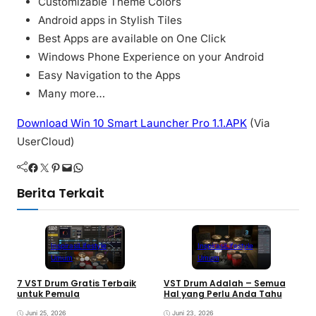
Customizable Theme Colors
Android apps in Stylish Tiles
Best Apps are available on One Click
Windows Phone Experience on your Android
Easy Navigation to the Apps
Many more…
Download Win 10 Smart Launcher Pro 1.1.APK
(Via
UserCloud)
Facebook
Twitter
Pinterest
Mail
WhatsApp
Berita Terkait
Inspirasi
Lifestyle
Inspirasi
Lifestyle
Umum
Umum
7 VST Drum Gratis Terbaik
VST Drum Adalah – Semua
B
untuk Pemula
Hal yang Perlu Anda Tahu
K
K
Juni 25, 2026
Juni 23, 2026