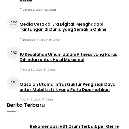
Januari 5, 2025
•
102 Dilihat
03
Media Cetak di Era Digital: Menghadapi
Tantangan di Dunia yang Semakin Online
Desember 17, 2024
•
86 Dilihat
04
10 Kesalahan Umum dalam Fitness yang Harus
Dihindari untuk Hasil Maksimal
Maret 30, 2024
•
81 Dilihat
05
Masalah Utama Infrastruktur Pengisian Daya
untuk Mobil Listrik yang Perlu Diperhatikan
April 19, 2024
•
77 Dilihat
Berita Terbaru
Rekomendasi VST Drum Terbaik per Genre