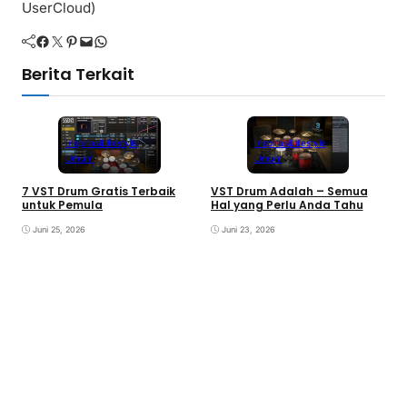
UserCloud)
Facebook
Twitter
Pinterest
Mail
WhatsApp
Berita Terkait
Inspirasi
Lifestyle
Inspirasi
Lifestyle
Umum
Umum
7 VST Drum Gratis Terbaik
VST Drum Adalah – Semua
B
untuk Pemula
Hal yang Perlu Anda Tahu
K
K
Juni 25, 2026
Juni 23, 2026