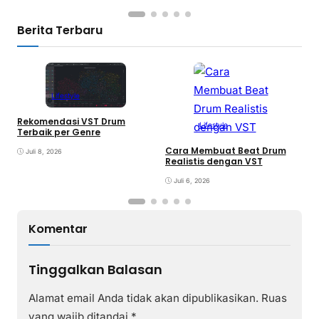
Berita Terbaru
Lifestyle
Rekomendasi VST Drum
Lifestyle
V
Terbaik per Genre
y
Cara Membuat Beat Drum
Juli 8, 2026
Realistis dengan VST
Juli 6, 2026
Komentar
Tinggalkan Balasan
Alamat email Anda tidak akan dipublikasikan.
Ruas
yang wajib ditandai
*