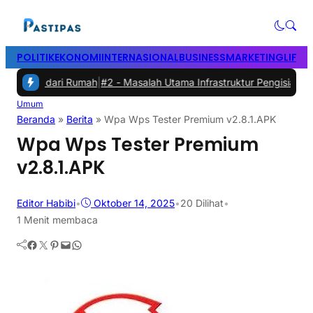
POLITIK
EKONOMI
INTERNASIONAL
BUSINESS
MARKETING
LIFES
erja dari Rumah
|
#2 -
Masalah Utama Infrastruktur Pengisian Daya un
Umum
Beranda
»
Berita
»
Wpa Wps Tester Premium v2.8.1.APK
Wpa Wps Tester Premium
v2.8.1.APK
Editor Habibi
•
Oktober 14, 2025
•
20
Dilihat
•
1 Menit membaca
Facebook
Twitter
Pinterest
Mail
WhatsApp