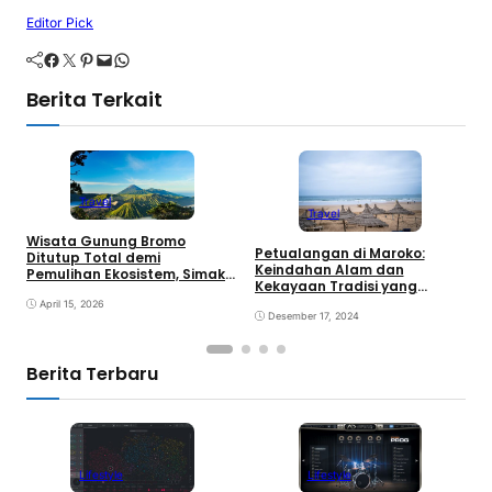
Editor Pick
Facebook
Twitter
Pinterest
Mail
WhatsApp
Berita Terkait
Travel
Travel
Wisata Gunung Bromo
Petualangan di Maroko:
M
Ditutup Total demi
Keindahan Alam dan
K
Pemulihan Ekosistem, Simak
Kekayaan Tradisi yang
M
Detailnya!
Mengagumkan
d
April 15, 2026
Desember 17, 2024
P
Berita Terbaru
Lifestyle
Lifestyle