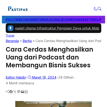
POLITIK
EKONOMI
INTERNASIONAL
BUSINESS
MARKETING
LIFES
lah Utama Infrastruktur Pengisian Daya untuk Mobil Listrik yang Per
Travel
Beranda
»
Berita
»
Cara Cerdas Menghasilkan Uang dari Podca
Cara Cerdas Menghasilkan
Uang dari Podcast dan
Membangun Bisnis Sukses
Editor Habibi
•
Maret 19, 2024
•
28
Dilihat
•
4 Menit membaca
Facebook
Twitter
Pinterest
Mail
WhatsApp