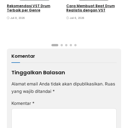
Rekomendasi VST Drum
Cara Membuat Beat Drum
V
Terbaik per Genre
Realistis dengan VST
y
Juli 8, 2026
Juli 6, 2026
Komentar
Tinggalkan Balasan
Alamat email Anda tidak akan dipublikasikan.
Ruas
yang wajib ditandai
*
Komentar
*