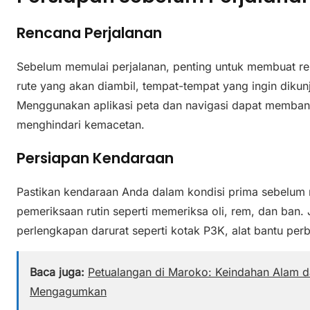
Rencana Perjalanan
Sebelum memulai perjalanan, penting untuk membuat ren
rute yang akan diambil, tempat-tempat yang ingin dikun
Menggunakan aplikasi peta dan navigasi dapat memban
menghindari kemacetan.
Persiapan Kendaraan
Pastikan kendaraan Anda dalam kondisi prima sebelum 
pemeriksaan rutin seperti memeriksa oli, rem, dan ba
perlengkapan darurat seperti kotak P3K, alat bantu per
Baca juga:
Petualangan di Maroko: Keindahan Alam d
Mengagumkan