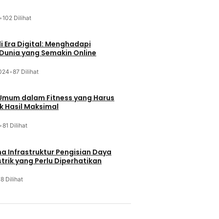
•
102 Dilihat
i Era Digital: Menghadapi
Dunia yang Semakin Online
024
•
87 Dilihat
Umum dalam Fitness yang Harus
k Hasil Maksimal
•
81 Dilihat
 Infrastruktur Pengisian Daya
strik yang Perlu Diperhatikan
8 Dilihat
u